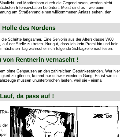
aulicht und Martinshorn durch die Gegend rasen, werden nicht
chsten Intensivstation befördert. Meist sind es - wie beim
tstimmung am Straßenrand einen willkommenen Anlass sehen, den
 Hölle des Nordens
die Schritte langsamer. Eine Seniorin aus der Altersklasse W60
 auf der Stelle zu treten. Nur gut, dass ich kein Promi bin und kein
am nächsten Tag wahrscheinlich folgende Schlagzeile nachlesen:
) von Rentnerin vernascht !
allem ohne Gehpausen an den zahlreichen Getränkeständen. Wer hier
sigkeit zu gönnen, kommt nur schwer wieder in Gang. Es ist wie in
fahrzeuge müssen ununterbrochen laufen, weil sie - einmal
Lauf, da pass auf !
STRA-
u der
n,
rper