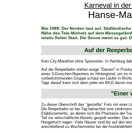
Karneval in de
Hanse-Ma
Mai 1989: Der Norden taut auf. Südländische 
Nähe des Tele-Michels auf dem Messegelände
relativ flotter Start. Die Sonne meint es gut.
Auf der Reeperb
Kein City-Marathon ohne Sponsoren. In Hamburg dabei
Auf der Reeperbahn stehen einige "Damen" in Positu
eines 3-Groschen-Reporters im Hintergrund, um im ri
vorbeikommenden Gruppe schaut ein Läufer in Richtung
Tags darauf kann sich dann jeder ein BILD davon mach
"Einer 
Zu dieser Überschrift das "gestellte" Foto mit einer
Die Reeperbahn ist bei Tag betrachtet eine stinknor
Etablissements, an denen sich die Phantasie der To
Teil ins wirtschaftliche Abseits gespült worden. Das
Hungertuch nagen. Viele Häuser sind bis auf den let
anschließend zu Wuchermieten bei der Ausländerbeh