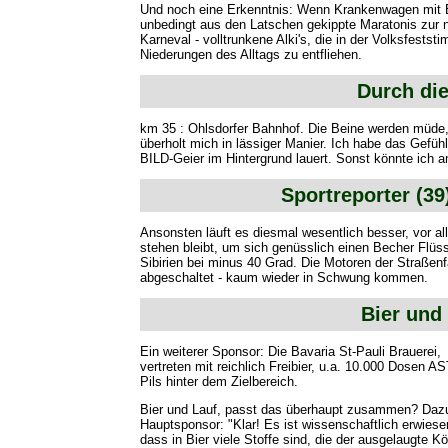
Und noch eine Erkenntnis: Wenn Krankenwagen mit Bl
unbedingt aus den Latschen gekippte Maratonis zur nä
Karneval - volltrunkene Alki's, die in der Volksfes
Niederungen des Alltags zu entfliehen.
Durch die
km 35 : Ohlsdorfer Bahnhof. Die Beine werden müde, 
überholt mich in lässiger Manier. Ich habe das Gefühl,
BILD-Geier im Hintergrund lauert. Sonst könnte ich 
Sportreporter (39
Ansonsten läuft es diesmal wesentlich besser, vor 
stehen bleibt, um sich genüsslich einen Becher Flüs
Sibirien bei minus 40 Grad. Die Motoren der Straßen
abgeschaltet - kaum wieder in Schwung kommen.
Bier und 
Ein weiterer Sponsor: Die Bavaria St-Pauli Brauerei,
vertreten mit reichlich Freibier, u.a. 10.000 Dosen A
Pils hinter dem Zielbereich.
Bier und Lauf, passt das überhaupt zusammen? Daz
Hauptsponsor: "Klar! Es ist wissenschaftlich erwiese
dass in Bier viele Stoffe sind, die der ausgelaugte Kö