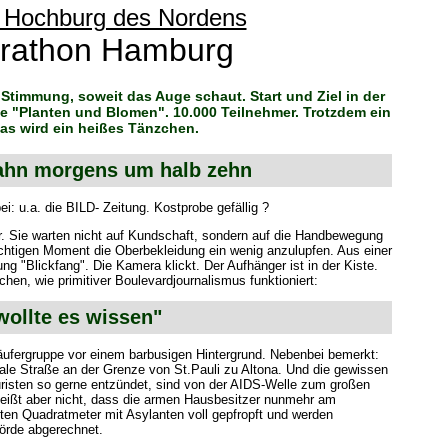
r Hochburg des Nordens
rathon Hamburg
Stimmung, soweit das Auge schaut. Start und Ziel in der
 "Planten und Blomen". 10.000 Teilnehmer. Trotzdem ein
 Das wird ein heißes Tänzchen.
ahn morgens um halb zehn
: u.a. die BILD- Zeitung. Kostprobe gefällig ?
r. Sie warten nicht auf Kundschaft, sondern auf die Handbewegung
chtigen Moment die Oberbekleidung ein wenig anzulupfen. Aus einer
 "Blickfang". Die Kamera klickt. Der Aufhänger ist in der Kiste.
en, wie primitiver Boulevardjournalismus funktioniert:
wollte es wissen"
 Läufergruppe vor einem barbusigen Hintergrund. Nebenbei bemerkt:
male Straße an der Grenze von St.Pauli zu Altona. Und die gewissen
uristen so gerne entzündet, sind von der AIDS-Welle zum großen
 heißt aber nicht, dass die armen Hausbesitzer nunmehr am
zten Quadratmeter mit Asylanten voll gepfropft und werden
örde abgerechnet.