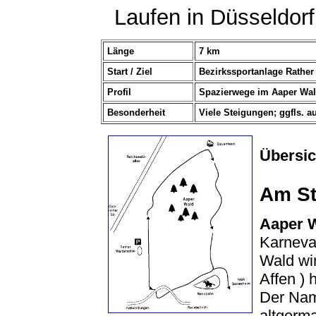
Laufen in Düsseldorf
Länge
7 km
Start / Ziel
Bezirkssportanlage Rather
Profil
Spazierwege im Aaper Wa
Besonderheit
Viele Steigungen; ggfls. a
Übersic
Am St
Aaper 
Karneval
Wald wir
Affen ) 
Der Nam
altgerm