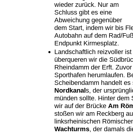
wieder zurück. Nur am
Schluss gibt es eine
Abweichung gegenüber
dem Start, indem wir bis F
Autobahn auf dem Rad/Fußw
Endpunkt Kirmesplatz.
Landschaftlich reizvoller i
überqueren wir die Südbrü
Rheindamm der Erft. Zuvo
Sporthafen herumlaufen. B
Scheibendamm handelt es s
Nordkanal
s, der ursprüngl
münden sollte. Hinter dem S
wir auf der Brücke
Am Röm
stoßen wir am Reckberg auf
linksrheinischen Römischen
Wachturms
, der damals d