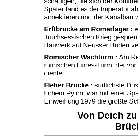
schädigen, die sich der Kontin
Später fand es der Imperator ab
annektieren und der Kanalbau w
Erftbrücke am Römerlager :
w
Truchsessischen Krieg gespreng
Bauwerk auf Neusser Boden v
Römischer Wachturm :
Am Rec
römischen Limes-Turm, der vo
diente.
Fleher Brücke :
südlichste Düs
hohem Pylon, war mit einer Sp
Einweihung 1979 die größte Sch
Von Deich zu 
Brüc