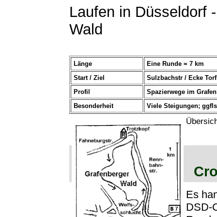
Laufen in Düsseldorf 
Wald
Länge
Eine Runde = 7 km
Start / Ziel
Sulzbachstr / Ecke Tor
Profil
Spazierwege im Grafen
Besonderheit
Viele Steigungen; ggfl
Übersich
Cro
Es han
DSD-Cr