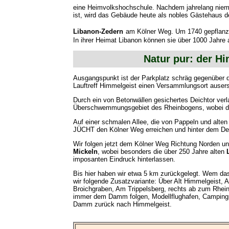
eine Heimvolkshochschule. Nachdem jahrelang niema
ist, wird das Gebäude heute als nobles Gästehaus de
Libanon-Zedern
am Kölner Weg. Um 1740 gepflanzt
In ihrer Heimat Libanon können sie über 1000 Jahre 
Natur pur: der H
Ausgangspunkt ist der Parkplatz schräg gegenüber der
Lauftreff Himmelgeist einen Versammlungsort auser
Durch ein von Betonwällen gesichertes Deichtor verl
Überschwemmungsgebiet des Rheinbogens, wobei die 
Auf einer schmalen Allee, die von Pappeln und alte
JÜCHT den Kölner Weg erreichen und hinter dem De
Wir folgen jetzt dem Kölner Weg Richtung Norden u
Mickeln
, wobei besonders die über 250 Jahre alten
imposanten Eindruck hinterlassen.
Bis hier haben wir etwa 5 km zurückgelegt. Wem das
wir folgende Zusatzvariante: Über Alt Himmelgeist,
Broichgraben, Am Trippelsberg, rechts ab zum Rhein
immer dem Damm folgen, Modellflughafen, Campingpl
Damm zurück nach Himmelgeist.