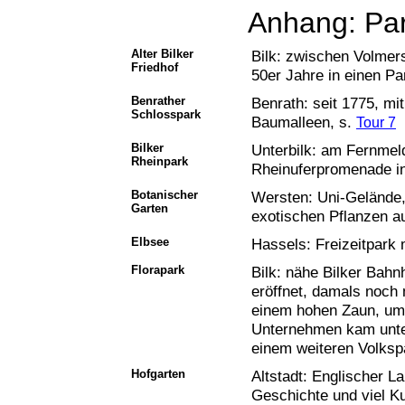
Anhang: Par
Alter Bilker
Bilk: zwischen Volmer
Friedhof
50er Jahre in einen P
Benrather
Benrath: seit 1775, mi
Schlosspark
Baumalleen, s.
Tour 7
Bilker
Unterbilk: am Fernmel
Rheinpark
Rheinuferpromenade i
Botanischer
Wersten: Uni-Gelände
Garten
exotischen Pflanzen a
Elbsee
Hassels: Freizeitpark
Florapark
Bilk: nähe Bilker Bahnho
eröffnet, damals noch
einem hohen Zaun, um 
Unternehmen kam unte
einem weiteren Volksp
Hofgarten
Altstadt: Englischer 
Geschichte und viel K