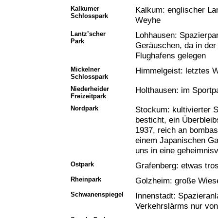
Kalkumer
Kalkum: englischer Lan
Schlosspark
Weyhe
Lantz’scher
Lohhausen: Spazierpar
Park
Geräuschen, da in der
Flughafens gelegen
Mickelner
Himmelgeist: letztes 
Schlosspark
Niederheider
Holthausen: im Sportp
Freizeitpark
Nordpark
Stockum: kultivierter 
besticht, ein Überblei
1937, reich an bombas
einem Japanischen Gart
uns in eine geheimnisvo
Ostpark
Grafenberg: etwas tro
Rheinpark
Golzheim: große Wiesen
Schwanenspiegel
Innenstadt: Spazieran
Verkehrslärms nur von